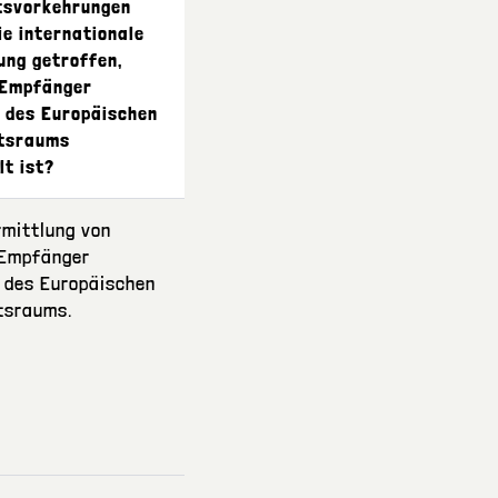
tsvorkehrungen
ie internationale
ung getroffen,
 Empfänger
 des Europäischen
ftsraums
lt ist?
rmittlung von
 Empfänger
 des Europäischen
tsraums.