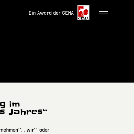
Ein Award der GEMA
MENÜ
g im
s Jahres‘‘
ehmen‘‘, ,,wir‘‘ oder