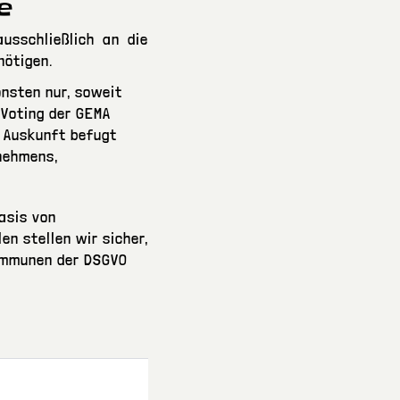
e
usschließlich an die
enötigen.
nsten nur, soweit
 Voting der GEMA
er Auskunft befugt
rnehmens,
asis von
en stellen wir sicher,
timmunen der DSGVO